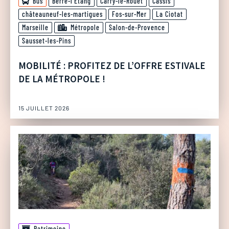
Bus
Berre-l'Etang
Carry-le-Rouet
Cassis
châteauneuf-les-martigues
Fos-sur-Mer
La Ciotat
Marseille
Métropole
Salon-de-Provence
Sausset-les-Pins
MOBILITÉ : PROFITEZ DE L’OFFRE ESTIVALE
DE LA MÉTROPOLE !
15 JUILLET 2026
Patrimoine