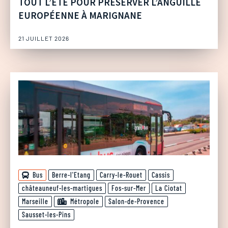
TOUT L’ÉTÉ POUR PRÉSERVER L’ANGUILLE
EUROPÉENNE À MARIGNANE
21 JUILLET 2026
Bus
Berre-l'Etang
Carry-le-Rouet
Cassis
châteauneuf-les-martigues
Fos-sur-Mer
La Ciotat
Marseille
Métropole
Salon-de-Provence
Sausset-les-Pins