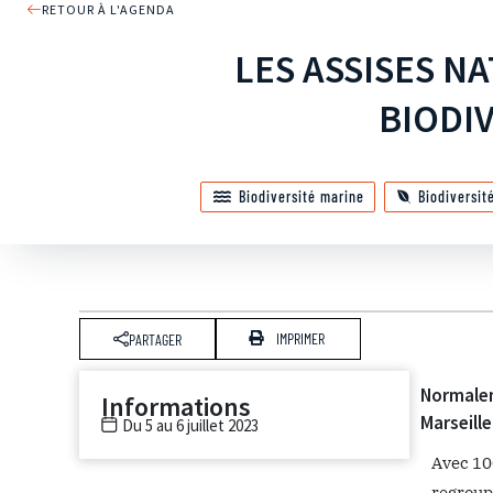
RETOUR À L'AGENDA
LES ASSISES N
BIODI
Biodiversité marine
Biodiversit
IMPRIMER
PARTAGER
Normaleme
Informations
Marseille
Du 5 au 6 juillet 2023
Avec 100
regroupa