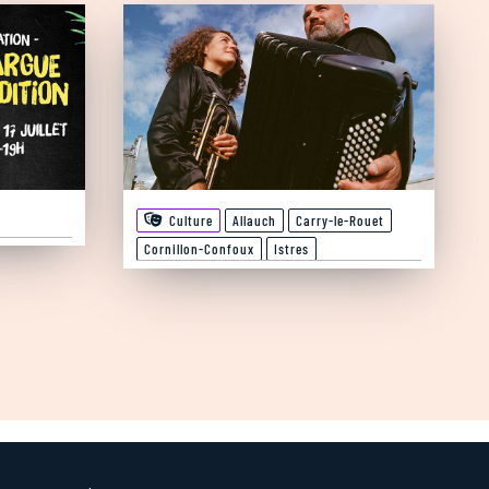
Culture
Allauch
Carry-le-Rouet
Cornillon-Confoux
Istres