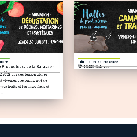
lture
Halles de Provence
e Producteurs de la Barasse -
13480 Cabriès
le 11e
marqué par des températures
 est vivement recommandé de
es fruits et légumes frais et
u.