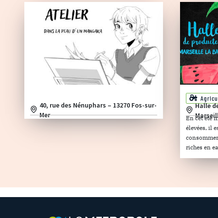
Agricu
40, rue des Nénuphars – 13270 Fos-sur-
Halle d
Mer
Marseil
En cet été 
élevées, il
consommer d
riches en ea