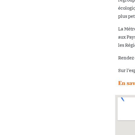
écologiq
plus pet
La Métro
aux Pays
les Régi
Rendez-
Sur l’e
En sav