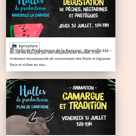
Agriculture
Halle de Producteurs de la Barasse - Marseille 11e
En cet été marqué par des températures élevées, il est
vivement recommandé de consommer des fruits et légumes
frais et riches en eau.