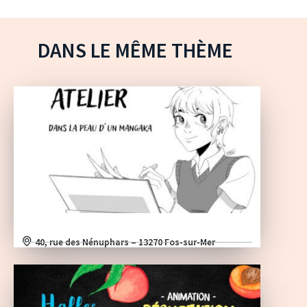
DANS LE MÊME THÈME
40, rue des Nénuphars – 13270 Fos-sur-Mer