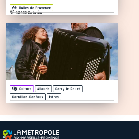
Halles de Provence
13480 Cabriès
Culture
Allauch
Carry-le-Rouet
Cornillon-Confoux
Istres