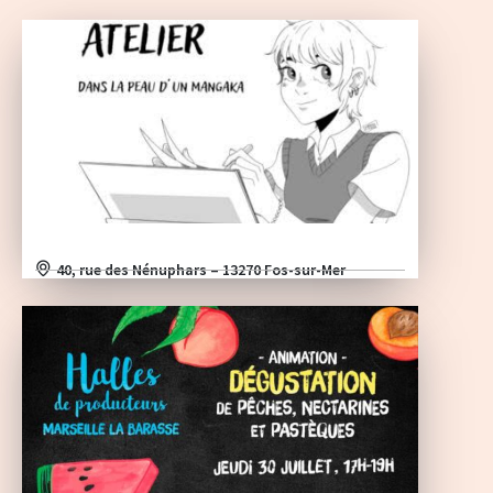
40, rue des Nénuphars – 13270 Fos-sur-Mer