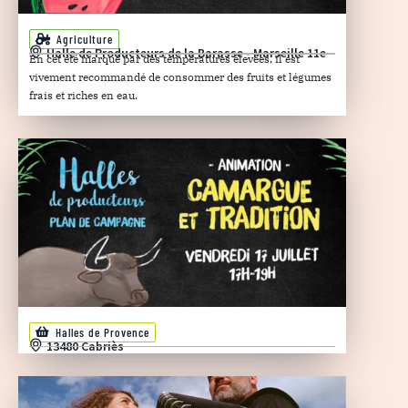
Agriculture
Halle de Producteurs de la Barasse - Marseille 11e
En cet été marqué par des températures élevées, il est
vivement recommandé de consommer des fruits et légumes
frais et riches en eau.
Halles de Provence
13480 Cabriès