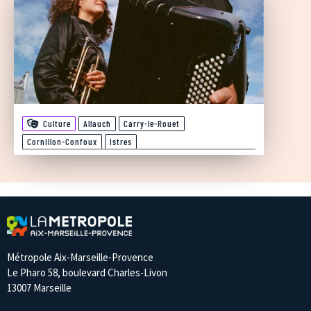
Culture
Allauch
Carry-le-Rouet
Cornillon-Confoux
Istres
Métropole Aix-Marseille-Provence
Le Pharo 58, boulevard Charles-Livon
13007 Marseille