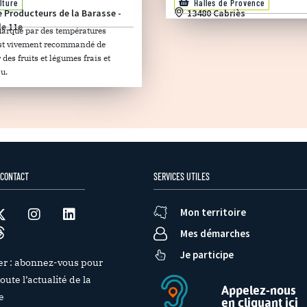
lture
Halles de Provence
e Producteurs de la Barasse -
13480 Cabriès
le 11e
marqué par des températures
 est vivement recommandé de
es fruits et légumes frais et
u.
 CONTACT
SERVICES UTILES
Mon territoire
Mes démarches
Je participe
er : abonnez-vous pour
oute l’actualité de la
Appelez-nous
e
en cliquant ici