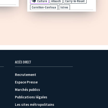
Culture
Allauch
Carry-le-Rouet
Cornillon-Confoux
Istres
ACCÈS DIRECT
Recrutement
Espace Presse
Marchés publics
Publications légales
Les sites métropolitains