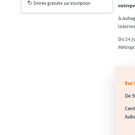
Entrée gratuite sur inscription
entrepr
À Aubag
interve
Du 24 j
Métropol
Sur 
De 9
Cent
Aub