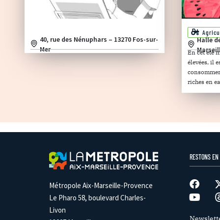
Agricu
40, rue des Nénuphars – 13270 Fos-sur-
Halle d
Mer
Marseil
En cet été 
élevées, il
consommer d
riches en ea
RESTONS EN
Métropole Aix-Marseille-Provence
Le Pharo 58, boulevard Charles-
Livon
Newslett