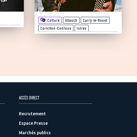
Culture
Allauch
Carry-le-Rouet
Cornillon-Confoux
Istres
ACCÈS DIRECT
Recrutement
Espace Presse
Marchés publics