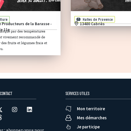
lture
Halles de Provence
e Producteurs de la Barasse -
13480 Cabriès
le 11e
marqué par des températures
 est vivement recommandé de
es fruits et légumes frais et
u.
 CONTACT
SERVICES UTILES
Mon territoire
Mes démarches
Je participe
er : abonnez-vous pour