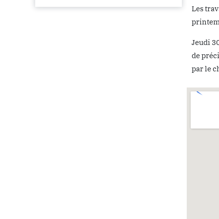
Les tra
printem
Jeudi 3
de préci
par le c