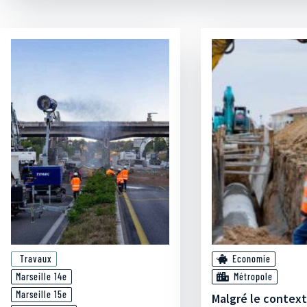
Travaux
Economie
Marseille 14e
Métropole
Marseille 15e
Malgré le contex