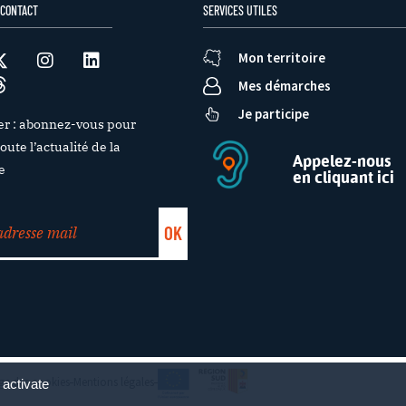
 CONTACT
SERVICES UTILES
Mon territoire
Mes démarches
Je participe
er : abonnez-vous pour
oute l’actualité de la
Appelez-nous
e
en cliquant ici
e des cookies
Mentions légales
 activate