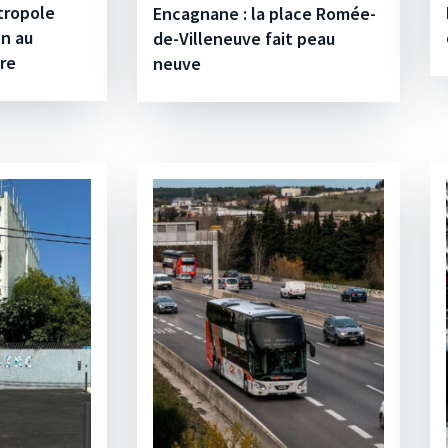
tropole
Encagnane : la place Romée-
on au
de-Villeneuve fait peau
ire
neuve