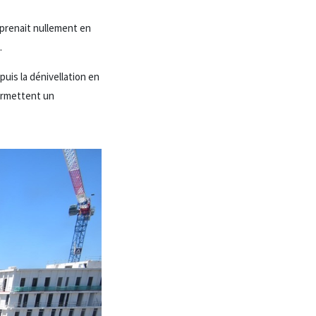
e prenait nullement en
.
uis la dénivellation en
permettent un