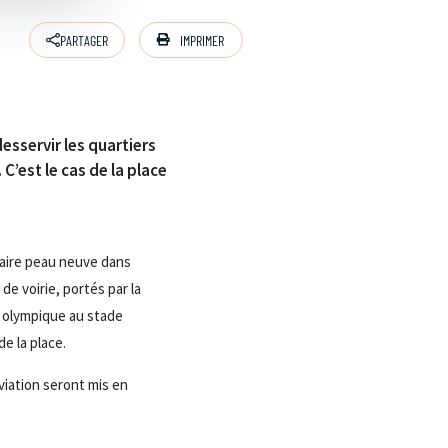
IMPRIMER
PARTAGER
sservir les quartiers
C’est le cas de la place
 faire peau neuve dans
e voirie, portés par la
oi olympique au stade
e la place.
éviation seront mis en