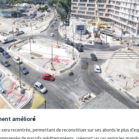
ment amélior
é
rrié sera recentrée, permettant de reconstituer sur ses abords le plus d’es
compagnée de massifs méditerranéens, créeront un sas entre les grands