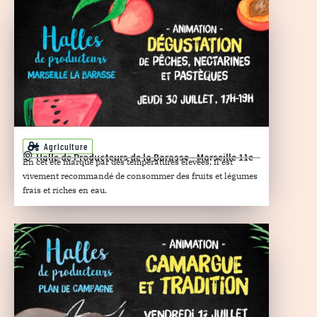
Agriculture
Halle de Producteurs de la Barasse - Marseille 11e
En cet été marqué par des températures élevées, il est
vivement recommandé de consommer des fruits et légumes
frais et riches en eau.