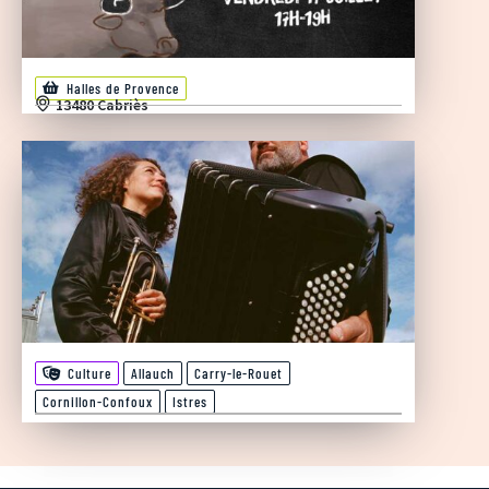
Halles de Provence
13480 Cabriès
Culture
Allauch
Carry-le-Rouet
Cornillon-Confoux
Istres