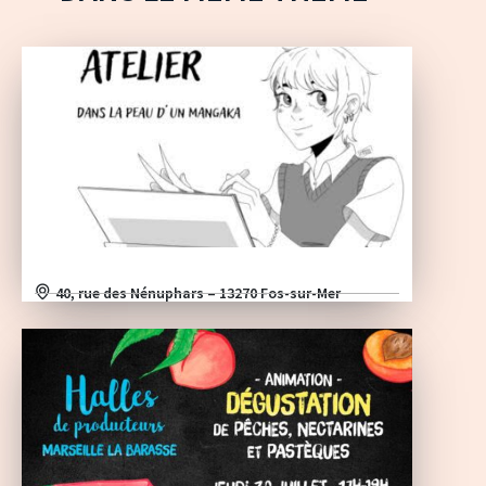
40, rue des Nénuphars – 13270 Fos-sur-Mer