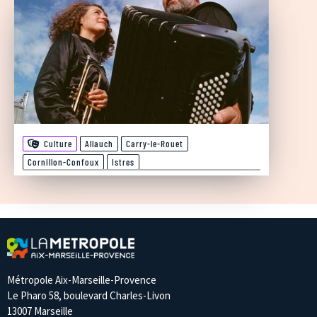
Culture
Allauch
Carry-le-Rouet
Cornillon-Confoux
Istres
Métropole Aix-Marseille-Provence
Le Pharo 58, boulevard Charles-Livon
13007 Marseille