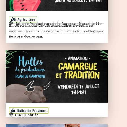
Agriculture
Halle de Producteurs de la Barasse - Marseille 11e
En cet été marqué par des températures élevées, il est
vivement recommandé de consommer des fruits et légumes
frais et riches en eau.
Halles de Provence
13480 Cabriès