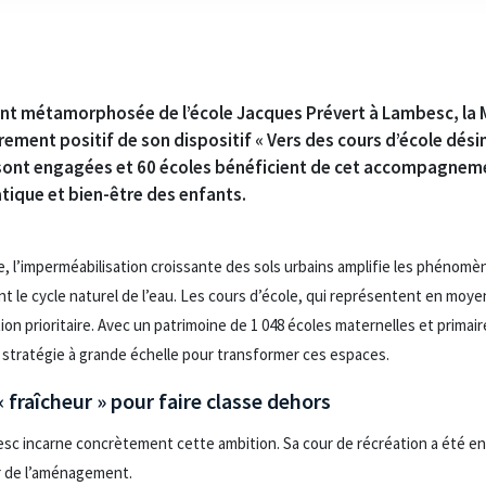
ement métamorphosée de l’école Jacques Prévert à Lambesc, la 
rement positif de son dispositif « Vers des cours d’école dé
sont engagées et 60 écoles bénéficient de cet accompagneme
ique et bien-être des enfants.
, l’imperméabilisation croissante des sols urbains amplifie les phénomèn
t le cycle naturel de l’eau. Les cours d’école, qui représentent en moy
on prioritaire. Avec un patrimoine de 1 048 écoles maternelles et primaires
 stratégie à grande échelle pour transformer ces espaces.
 fraîcheur » pour faire classe dehors
sc incarne concrètement cette ambition. Sa cour de récréation a été 
ur de l’aménagement.