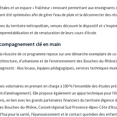
gétales et un espace « fraîcheur » innovant permettant aux enseignants d
s ont été optimisées afin de gérer l’eau de pluie et la déconnecter des r
s du territoire métropolitain, venues découvrir le dispositif et s’inspir
imperméabilisation et de renaturation de leurs cours d’école.
 accompagnement clé en main
 la réussite de ce programme repose sur une démarche exemplaire de co
’architecture, d’urbanisme et de l’environnement des Bouches-du-Rhône), 
iagnostic : élus locaux, équipes pédagogiques, services techniques mun
s volontaires en prenant en charge à 100 % l’ensemble des études préa
rii d’aménagement). Elle propose également un appui technique pour l’é
s, en lien avec les grands partenaires financiers du territoire (Agence 
es Bouches-du-Rhône, Conseil régional Sud Provence-Alpes-Côte d’Azur
rd’hui pour la santé, l’épanouissement et le contact quotidien des enfant