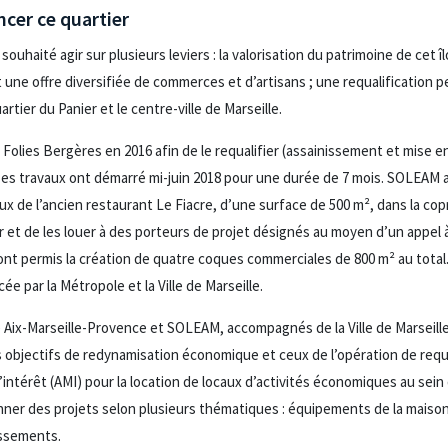
ncer ce quartier
souhaité agir sur plusieurs leviers : la valorisation du patrimoine de cet î
t une offre diversifiée de commerces et d’artisans ; une requalification 
artier du Panier et le centre-ville de Marseille.
Folies Bergères en 2016 afin de le requalifier (assainissement et mise en
Ces travaux ont démarré mi-juin 2018 pour une durée de 7 mois. SOLEAM 
caux de l’ancien restaurant Le Fiacre, d’une surface de 500 m², dans la cop
r et de les louer à des porteurs de projet désignés au moyen d’un appel 
ont permis la création de quatre coques commerciales de 800 m² au total.
cée par la Métropole et la Ville de Marseille.
le Aix-Marseille-Provence et SOLEAM, accompagnés de la Ville de Marseille
les objectifs de redynamisation économique et ceux de l’opération de requ
’intérêt (AMI) pour la location de locaux d’activités économiques au sein
onner des projets selon plusieurs thématiques : équipements de la maison
tissements.