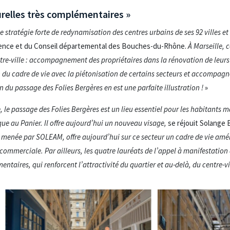
urelles très complémentaires »
 stratégie forte de redynamisation des centres urbains de ses 92 villes et 
ovence et du Conseil départemental des Bouches-du-Rhône.
À Marseille, 
ntre-ville : accompagnement des propriétaires dans la rénovation de leur
 du cadre de vie avec la piétonisation de certains secteurs et accompag
du passage des Folies Bergères en est une parfaite illustration !
»
e passage des Folies Bergères est un lieu essentiel pour les habitants ma
ique au Panier. Il offre aujourd’hui un nouveau visage,
se réjouit Solange B
t menée par SOLEAM, offre aujourd’hui sur ce secteur un cadre de vie amél
ommerciale. Par ailleurs, les quatre lauréats de l’appel à manifestation 
ntaires, qui renforcent l’attractivité du quartier et au-delà, du centre-vi