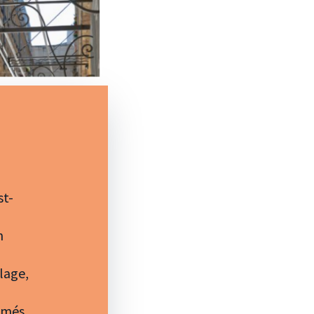
st-
n
lage,
mmés,