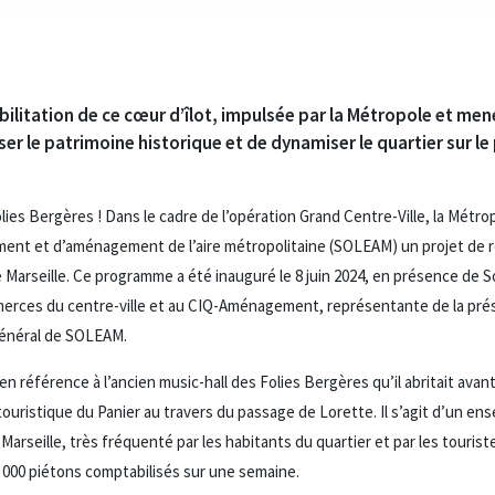
habilitation de ce cœur d’îlot, impulsée par la Métropole et m
iser le patrimoine historique et de dynamiser le quartier sur l
ies Bergères ! Dans le cadre de l’opération Grand Centre-Ville, la Métrop
ement et d’aménagement de l’aire métropolitaine (SOLEAM) un projet de re
Marseille. Ce programme a été inauguré le 8 juin 2024, en présence de S
erces du centre-ville et au CIQ-Aménagement, représentante de la prés
général de SOLEAM.
n référence à l’ancien music-hall des Folies Bergères qu’il abritait avan
touristique du Panier au travers du passage de Lorette. Il s’agit d’un en
arseille, très fréquenté par les habitants du quartier et par les touriste
0 000 piétons comptabilisés sur une semaine.