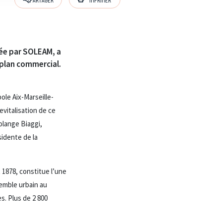
enée par SOLEAM, a
e plan commercial.
ole Aix-Marseille-
vitalisation de ce
olange Biaggi,
idente de la
t 1878, constitue l’une
semble urbain au
s. Plus de 2 800