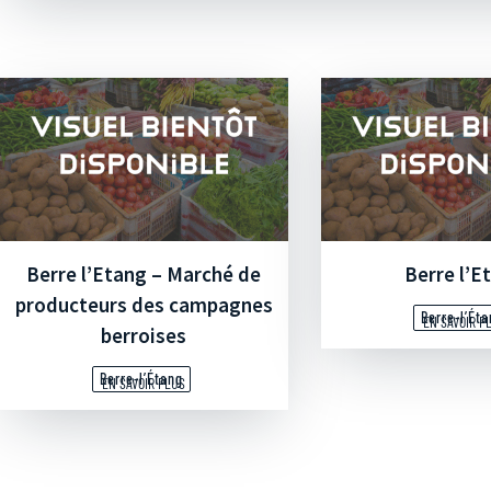
Berre l’Etang – Marché de
Berre l’E
producteurs des campagnes
Berre-l’Ét
EN SAVOIR P
berroises
Berre-l’Étang
EN SAVOIR PLUS