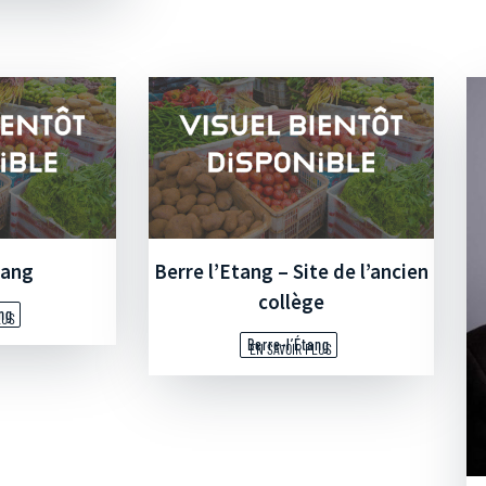
tang
Berre l’Etang – Site de l’ancien
collège
ang
LUS
Berre-l’Étang
EN SAVOIR PLUS