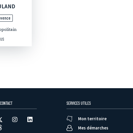
OULAND
ovence
opolitain
LUS
 CONTACT
SERVICES UTILES
Mon territoire
Mes démarches