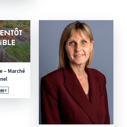
e – Marché
nnel
ence
LUS