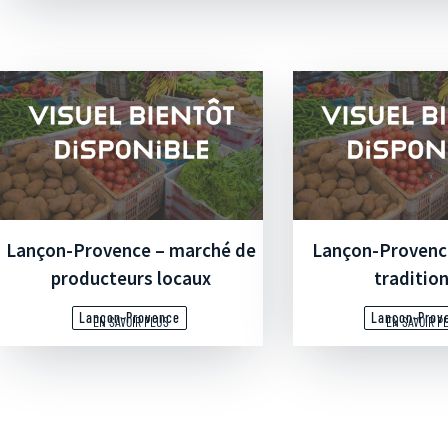
Lançon-Provence – marché de
Lançon-Provenc
producteurs locaux
traditio
Lançon-Provence
Lançon-Prov
EN SAVOIR PLUS
EN SAVOIR P