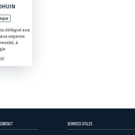
RDHUIN
ongue
ain délégué aux
 aux espaces
versité, à
gie
LUS
 CONTACT
SERVICES UTILES