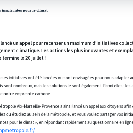
 inspirantes pour le climat
ncé un appel pour recenser un maximum d’initiatives collect
gement climatique. Les actions les plus innovantes et exempla
ermine le 20 juillet !
euses initiatives ont été lancées ou sont envisagées pour nous adapter 
s sont nombreux, mais les solutions le sont également. Parmi elles : les
re notre empreinte carbone.
ropole Aix-Marseille-Provence a ainsi lancé un appel aux citoyens afin 
llez ou étudiez au sein de la métropole, et vous voulez partager vos initia
tes pour le climat », en répondant rapidement au questionnaire en ligne 
mpmetropole.fr/
.