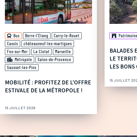
Bus
Berre-l'Etang
Carry-le-Rouet
Patrimoin
Cassis
châteauneuf-les-martigues
BALADES 
Fos-sur-Mer
La Ciotat
Marseille
LE TERRIT
Métropole
Salon-de-Provence
LES BONS 
Sausset-les-Pins
15 JUILLET 20
MOBILITÉ : PROFITEZ DE L’OFFRE
ESTIVALE DE LA MÉTROPOLE !
15 JUILLET 2026