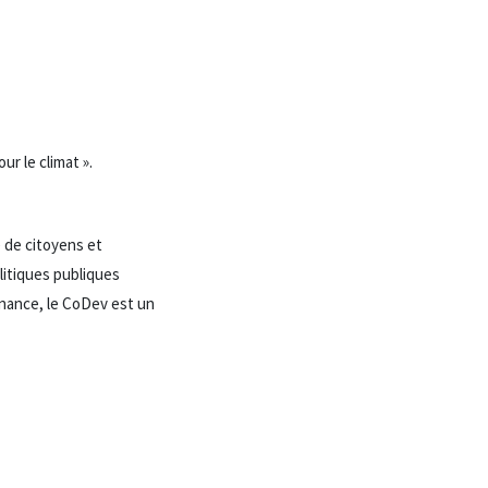
r le climat ».
 de citoyens et
olitiques publiques
tenance, le CoDev est un