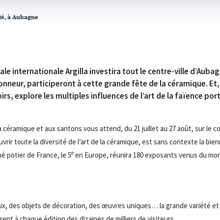
été, à Aubagne
le internationale Argilla investira tout le centre-ville d’Auba
onneur, participeront à cette grande fête de la céramique. Et, 
irs, explore les multiples influences de l’art de la faïence por
a céramique et aux santons vous attend, du 21 juillet au 27 août, sur le 
ir toute la diversité de l’art de la céramique, est sans contexte la bienn
e
é potier de France, le 5
en Europe, réunira 180 exposants venus du mond
ux, des objets de décoration, des œuvres uniques… la grande variété et 
ent à chaque édition des dizaines de milliers de visiteurs.