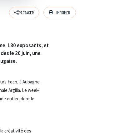
IMPRIMER
PARTAGER
gne. 180 exposants, et
dès le 20 juin, une
tugaise.
cours Foch, à Aubagne.
ale Argilla. Le week-
e entier, dont le
la créativité des