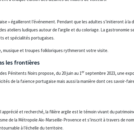
e » égailleront l’événement. Pendant que les adultes s’initieront à la 
es ateliers ludiques autour de l’argile et du coloriage. La gastronomie se
s et spécialités portugaises.
, musique et troupes folkloriques rythmeront votre visite.
as les frontières
er
 des Pénitents Noirs propose, du 20 juin au 1
septembre 2023, une exposi
tés de la faïence portugaise mais aussi la manière dont ces savoir-faire 
apprécié et recherché, la filière argile est le témoin vivant du patrimoine
amisme de la Métropole Aix-Marseille-Provence et s’inscrit à travers de n
ournable à l’échelle du territoire.