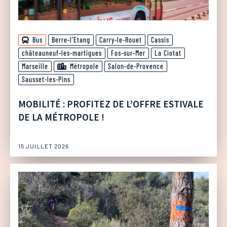
Bus
Berre-l'Etang
Carry-le-Rouet
Cassis
châteauneuf-les-martigues
Fos-sur-Mer
La Ciotat
Marseille
Métropole
Salon-de-Provence
Sausset-les-Pins
MOBILITÉ : PROFITEZ DE L’OFFRE ESTIVALE
DE LA MÉTROPOLE !
15 JUILLET 2026