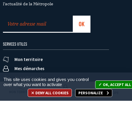
l’actualité de la Métropole
SERVICES UTILES
Mon territoire
Mes démarches
Je participe
This site uses cookies and gives you control
over what you want to activate
OK, ACCEPT ALL
MON TERRITOIRE
DENY ALL COOKIES
PERSONALIZE
MES DÉMARCHES
JE PARTICIPE
Appelez-nous
en cliquant ici