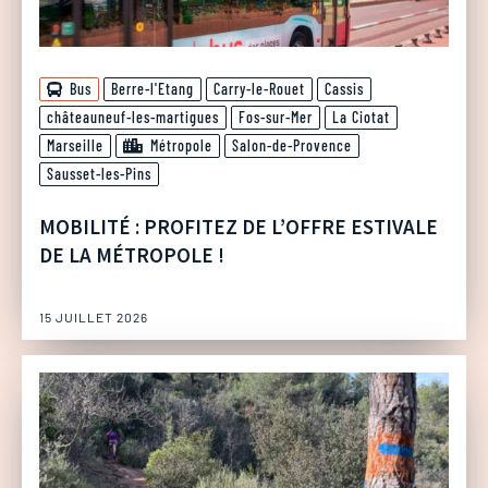
Bus
Berre-l'Etang
Carry-le-Rouet
Cassis
châteauneuf-les-martigues
Fos-sur-Mer
La Ciotat
Marseille
Métropole
Salon-de-Provence
Sausset-les-Pins
MOBILITÉ : PROFITEZ DE L’OFFRE ESTIVALE
DE LA MÉTROPOLE !
15 JUILLET 2026