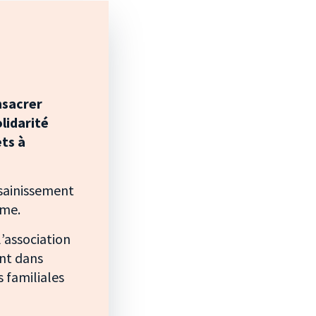
nsacrer
lidarité
ets à
assainissement
rme.
l’association
ent dans
s familiales