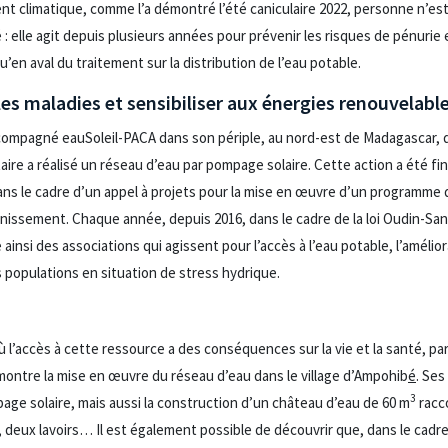
t climatique, comme l’a démontré l’été caniculaire 2022, personne n’est 
 : elle agit depuis plusieurs années pour prévenir les risques de pénurie 
’en aval du traitement sur la distribution de l’eau potable.
 les maladies et sensibiliser aux énergies renouvelabl
ccompagné eauSoleil-PACA dans son périple, au nord-est de Madagascar, da
taire a réalisé un réseau d’eau par pompage solaire. Cette action a été f
ans le cadre d’un appel à projets pour la mise en œuvre d’un programme d
inissement. Chaque année, depuis 2016, dans le cadre de la loi Oudin-Santi
nsi des associations qui agissent pour l’accès à l’eau potable, l’amélio
s populations en situation de stress hydrique.
ù l’accès à cette ressource a des conséquences sur la vie et la santé, pa
ontre la mise en œuvre du réseau d’eau dans le village d’Ampohib
é
. Se
3
age solaire, mais aussi la construction d’un château d’eau de 60 m
racc
 deux lavoirs… Il est également possible de découvrir que, dans le cadre