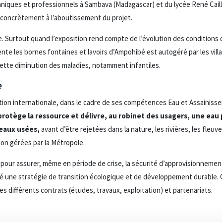
hniques et professionnels à Sambava (Madagascar) et du lycée René Cailli
 concrètement à l’aboutissement du projet.
e. Surtout quand l’exposition rend compte de l’évolution des conditions 
nte les bornes fontaines et lavoirs d’Ampohibé est autogéré par les vill
nette diminution des maladies, notamment infantiles.
e
ion internationale, dans le cadre de ses compétences Eau et Assainisse
protège la ressource et délivre, au robinet des usagers, une eau 
 eaux usées,
avant d’être rejetées dans la nature, les rivières, les fleuv
ion gérées par la Métropole.
 pour assurer, même en période de crise, la sécurité d’approvisionnement 
pté une stratégie de transition écologique et de développement durable.
es différents contrats (études, travaux, exploitation) et partenariats.