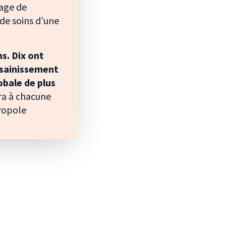
lage de
de soins d’une
s. Dix ont
Assainissement
obale de plus
era à chacune
tropole