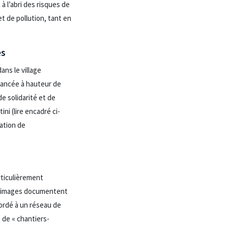
à l’abri des risques de
et de pollution, tant en
es
ns le village
inancée à hauteur de
e solidarité et de
ni (lire encadré ci-
ration de
rticulièrement
s images documentent
ordé à un réseau de
 de « chantiers-