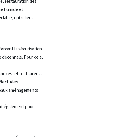
he, restauration des
one humide et
lable, qui reliera
forçant la sécurisation
e décennale. Pour cela,
nexes, et restaurer la
ffectuées.
ouveaux aménagements
ant également pour