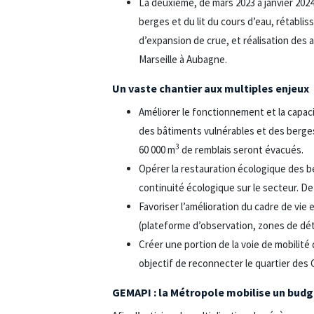
La deuxième, de mars 2023 à janvier 2024
berges et du lit du cours d’eau, rétabli
d’expansion de crue, et réalisation des
Marseille à Aubagne.
Un vaste chantier aux multiples enjeux
Améliorer le fonctionnement et la capaci
des bâtiments vulnérables et des berges
3
60 000 m
de remblais seront évacués.
Opérer la restauration écologique des be
continuité écologique sur le secteur. D
Favoriser l’amélioration du cadre de v
(plateforme d’observation, zones de dét
Créer une portion de la voie de mobilit
objectif de reconnecter le quartier des Cai
GEMAPI : la Métropole mobilise un budge