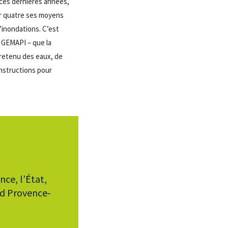
 ces dernières années,
par quatre ses moyens
’inondations. C’est
 GEMAPI – que la
 retenu des eaux, de
nstructions pour
ce, l’État,
ud Provence-