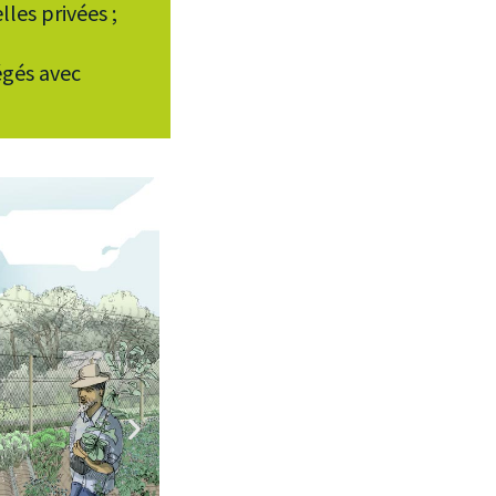
lles privées ;
égés avec