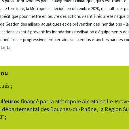
nts pluvieux provoqués par le changement climatique, qui s’est traduite,
r le territoire, la Métropole a décidé, en décembre 2020, de multiplier 
spécifique pour mettre en œuvre des actions visant à réduire le risque d
e Gestion des milieux aquatiques et de prévention des inondations – la
ctions visant à prévenir les inondations (réalisation d’équipements de
erméabiliser progressivement certains sols rendus étanches par des co
itants.
ION
ués ;
 d’euros
financé par la Métropole Aix-Marseille-Proven
eil départemental des Bouches-du-Rhône, la Région S
F ;