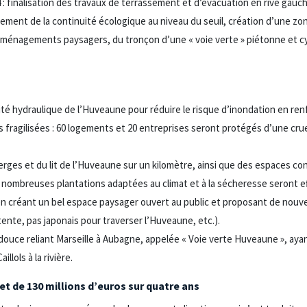
 : finalisation des travaux de terrassement et d’évacuation en rive gauc
ssement de la continuité écologique au niveau du seuil, création d’une z
 aménagements paysagers, du tronçon d’une « voie verte » piétonne et cyc
té hydraulique de l’Huveaune pour réduire le risque d’inondation en ren
 fragilisées : 60 logements et 20 entreprises seront protégés d’une cru
rges et du lit de l’Huveaune sur un kilomètre, ainsi que des espaces con
e nombreuses plantations adaptées au climat et à la sécheresse seront e
ie en créant un bel espace paysager ouvert au public et proposant de n
ente, pas japonais pour traverser l’Huveaune, etc.).
é douce reliant Marseille à Aubagne, appelée « Voie verte Huveaune », ay
llols à la rivière.
t de 130 millions d’euros sur quatre ans