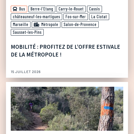
Bus
Berre-l'Etang
Carry-le-Rouet
Cassis
châteauneuf-les-martigues
Fos-sur-Mer
La Ciotat
Marseille
Métropole
Salon-de-Provence
Sausset-les-Pins
MOBILITÉ : PROFITEZ DE L’OFFRE ESTIVALE
DE LA MÉTROPOLE !
15 JUILLET 2026