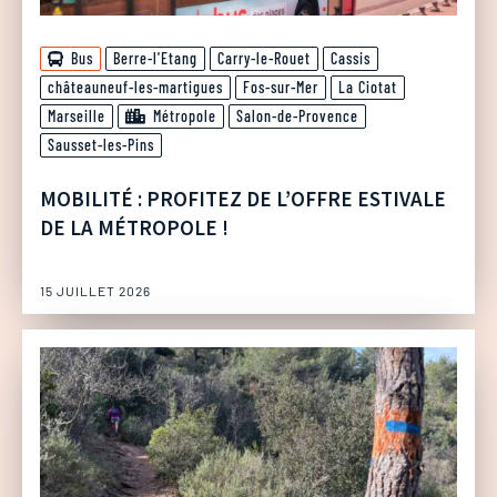
Bus
Berre-l'Etang
Carry-le-Rouet
Cassis
châteauneuf-les-martigues
Fos-sur-Mer
La Ciotat
Marseille
Métropole
Salon-de-Provence
Sausset-les-Pins
MOBILITÉ : PROFITEZ DE L’OFFRE ESTIVALE
DE LA MÉTROPOLE !
15 JUILLET 2026