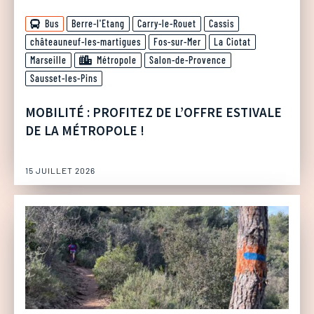
Bus
Berre-l'Etang
Carry-le-Rouet
Cassis
châteauneuf-les-martigues
Fos-sur-Mer
La Ciotat
Marseille
Métropole
Salon-de-Provence
Sausset-les-Pins
MOBILITÉ : PROFITEZ DE L’OFFRE ESTIVALE
DE LA MÉTROPOLE !
15 JUILLET 2026