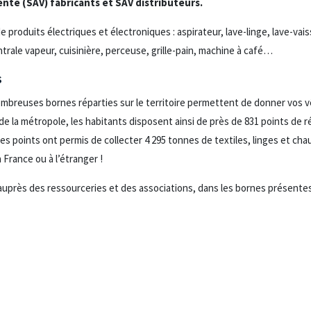
ente (SAV) fabricants et SAV distributeurs.
 produits électriques et électroniques : aspirateur, lave-linge, lave-vaiss
ntrale vapeur, cuisinière, perceuse, grille-pain, machine à café…
s
nombreuses bornes réparties sur le territoire permettent de donner vos 
e la métropole, les habitants disposent ainsi de près de 831 points de 
es points ont permis de collecter 4 295 tonnes de textiles, linges et ch
 France ou à l’étranger !
uprès des ressourceries et des associations, dans les bornes présente