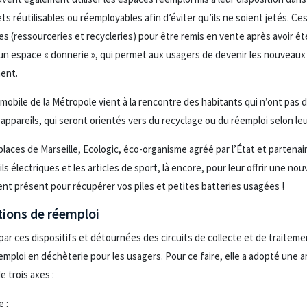
s réutilisables ou réemployables afin d’éviter qu’ils ne soient jetés. Ce
es (ressourceries et recycleries) pour être remis en vente après avoir ét
n espace « donnerie », qui permet aux usagers de devenir les nouveaux 
ment.
 mobile de la Métropole vient à la rencontre des habitants qui n’ont pas de
t appareils, qui seront orientés vers du recyclage ou du réemploi selon leu
 places de Marseille, Ecologic, éco-organisme agréé par l’État et partenai
 électriques et les articles de sport, là encore, pour leur offrir une nouv
ent présent pour récupérer vos piles et petites batteries usagées !
tions de réemploi
 par ces dispositifs et détournées des circuits de collecte et de traitem
mploi en déchèterie pour les usagers. Pour ce faire, elle a adopté une 
e trois axes :
e ;