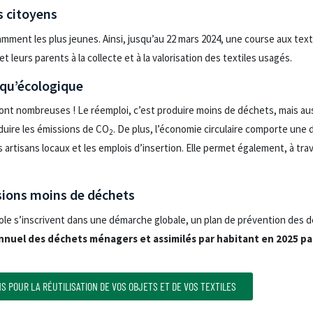
s citoyens
ent les plus jeunes. Ainsi, jusqu’au 22 mars 2024, une course aux texti
 leurs parents à la collecte et à la valorisation des textiles usagés.
qu’écologique
s sont nombreuses ! Le réemploi, c’est produire moins de déchets, mais a
duire les émissions de CO
. De plus, l’économie circulaire comporte une 
2
es artisans locaux et les emplois d’insertion. Elle permet également, à tra
sions moins de déchets
le s’inscrivent dans une démarche globale, un plan de prévention des d
annuel des déchets ménagers et assimilés par habitant en 2025 pa
S POUR LA RÉUTILISATION DE VOS OBJETS ET DE VOS TEXTILES