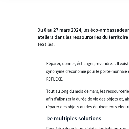
Du 6 au 27 mars 2024, les éco-ambassadeurs
ateliers dans les ressourceries du territoir
textiles.
Réparer, donner, échanger, revendre… Il exist
synonyme d’économie pour le porte-monnaie et
R3FLEXE.
Tout au long du mois de mars, les ressourceries
afin d’allonger la durée de vie des objets et, 
réparer des objets ou des équipements électri
De multiples solutions
Pour faire durer leurs objets, les habitants p