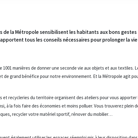
 de la Métropole sensibilisent les habitants aux bons gestes 
e apportent tous les conseils nécessaires pour prolonger la vie
e 1001 manières de donner une seconde vie aux objets et aux textiles. L
 de grand bénéfice pour notre environnement. Et la Métropole agit pour
 et recycleries du territoire organisent des ateliers pour vous apporter 
ainsi, à la fois faire des économies et moins polluer. Vous trouverez plein
ques, recycler votre matériel sportif, rénover du mobilier…
euvent également utiliser les espaces réemploi mis à leur disposition dan