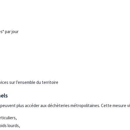
:
s* par jour
vices sur l’ensemble du territoire
nels
ne peuvent plus accéder aux déchèteries métropolitaines. Cette mesure vis
ticuliers,
oids lourds,