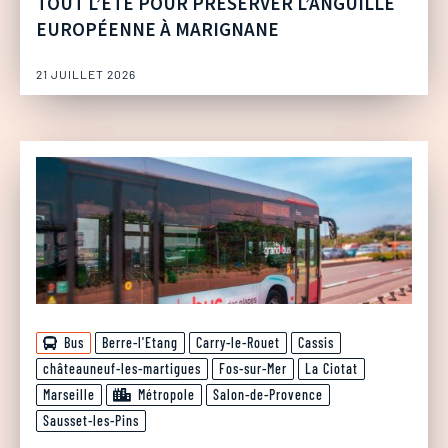
TOUT L’ÉTÉ POUR PRÉSERVER L’ANGUILLE
EUROPÉENNE À MARIGNANE
21 JUILLET 2026
Bus
Berre-l'Etang
Carry-le-Rouet
Cassis
châteauneuf-les-martigues
Fos-sur-Mer
La Ciotat
Marseille
Métropole
Salon-de-Provence
Sausset-les-Pins