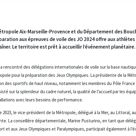
Métropole Aix-Marseille-Provence et du Département des Bouc
éparation aux épreuves de voile des JO 2024 offre aux athlètes
ner. Le territoire est prêt à accueillir l’événement planétaire.
a rencontré des délégations internationales de voile sur la base nautique
opole pour la préparation des Jeux Olympiques. La présidente de la Mét
ion des sportifs de haut niveau, notamment les membres du Pôle France 
sisté sur la splendeur du cadre naturel, la qualité de l’accueil par les équi
allations avec leurs besoins de performance.
023, le vice-président de la Métropole, délégué à la Mer, au Littoral, au C
nte. La conseillère départementale, Marine Pusturino, en tant que délé
ort et aux Jeux Olympiques et Paralympiques, participait également à l’