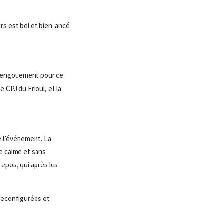
s est bel et bien lancé
 l’engouement pour ce
 CPJ du Frioul, et la
e l’événement. La
re calme et sans
repos, qui après les
 reconfigurées et