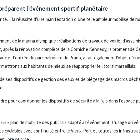
 préparent l’événement sportif planétaire
ité… la réussite d’une manifestation d’une telle ampleur mobilise de
ent de la marina olympique : réalisations de travaux de voirie, d’assai
 après la rénovation complète de la Corniche Kennedy, la promenade G
nc et l’entrée du parc balnéaire du Prado, a fait également l’objet d’une
mettront aux habitants de mieux se réapproprier le littoral marseillais.
ue de ses dispositifs de gestion des eaux et de piégeage des macros déche
e.
rdre pour coordonner les dispositifs de sécurité à la fois dans l’espace p
, un « plan de mobilité des publics » adapté à l’événement. L’usage du v
 cyclables avec continuité entre le Vieux-Port et toutes les infrastruc
 en libre service…