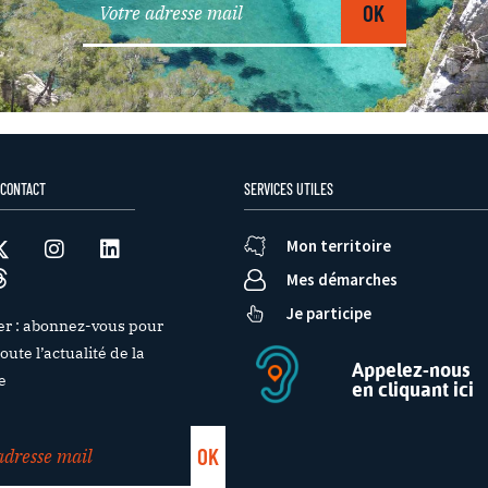
 CONTACT
SERVICES UTILES
Mon territoire
Mes démarches
Je participe
er : abonnez-vous pour
oute l’actualité de la
Appelez-nous
e
en cliquant ici