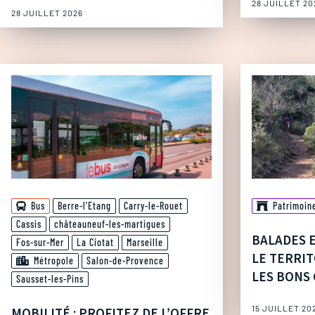
28 JUILLET 20
28 JUILLET 2026
Bus
Berre-l'Etang
Carry-le-Rouet
Patrimoin
Cassis
châteauneuf-les-martigues
BALADES 
Fos-sur-Mer
La Ciotat
Marseille
LE TERRIT
Métropole
Salon-de-Provence
LES BONS 
Sausset-les-Pins
15 JUILLET 20
MOBILITÉ : PROFITEZ DE L’OFFRE