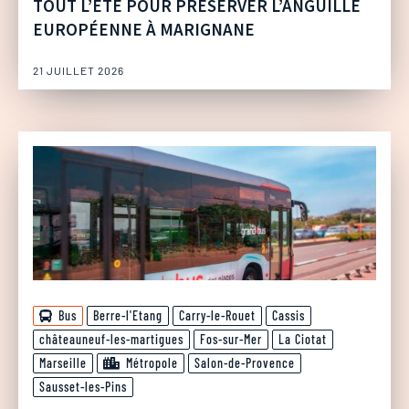
TOUT L’ÉTÉ POUR PRÉSERVER L’ANGUILLE
EUROPÉENNE À MARIGNANE
21 JUILLET 2026
Bus
Berre-l'Etang
Carry-le-Rouet
Cassis
châteauneuf-les-martigues
Fos-sur-Mer
La Ciotat
Marseille
Métropole
Salon-de-Provence
Sausset-les-Pins