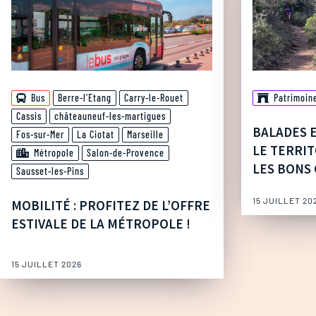
Bus
Berre-l'Etang
Carry-le-Rouet
Patrimoin
Cassis
châteauneuf-les-martigues
BALADES 
Fos-sur-Mer
La Ciotat
Marseille
LE TERRIT
Métropole
Salon-de-Provence
LES BONS 
Sausset-les-Pins
15 JUILLET 20
MOBILITÉ : PROFITEZ DE L’OFFRE
ESTIVALE DE LA MÉTROPOLE !
15 JUILLET 2026