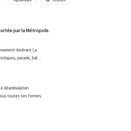
 portée par la Métropole.
vénement itinérant La
tistiques, parade, bal…
ette déambulation
 sous toutes ses formes.