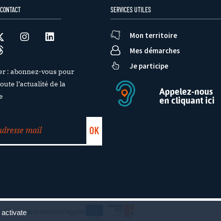
 CONTACT
SERVICES UTILES
Mon territoire
Mes démarches
Je participe
er : abonnez-vous pour
oute l’actualité de la
Appelez-nous
e
en cliquant ici
e des cookies
Mentions légales
 activate