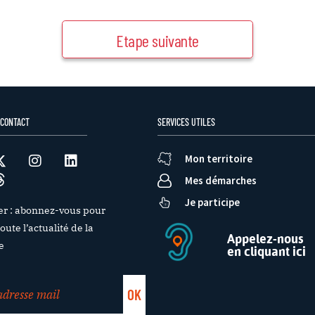
Etape suivante
 CONTACT
SERVICES UTILES
Mon territoire
Mes démarches
Je participe
er : abonnez-vous pour
oute l’actualité de la
Appelez-nous
e
en cliquant ici