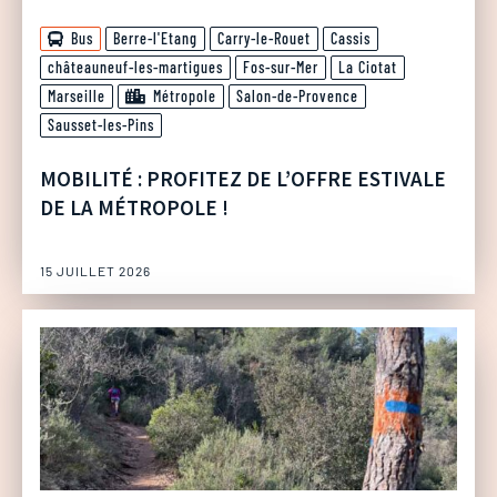
Bus
Berre-l'Etang
Carry-le-Rouet
Cassis
châteauneuf-les-martigues
Fos-sur-Mer
La Ciotat
Marseille
Métropole
Salon-de-Provence
Sausset-les-Pins
MOBILITÉ : PROFITEZ DE L’OFFRE ESTIVALE
DE LA MÉTROPOLE !
15 JUILLET 2026