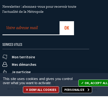
Newsletter : abonnez-vous pour recevoir toute
l’actualité de la Métropole
SERVICES UTILES
Mon territoire
Mes démarches
Je participe
This site uses cookies and gives you control
over what you want to activate
OK, ACCEPT ALL
MON TERRITOIRE
DENY ALL COOKIES
PERSONALIZE
MES DÉMARCHES
JE PARTICIPE
Appelez-nous
en cliquant ici