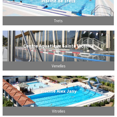
Piscine de Trets
Trets
Centre Aquatique Sainte Victoire
Venelles
Piscine Alex Jany
Vitrolles