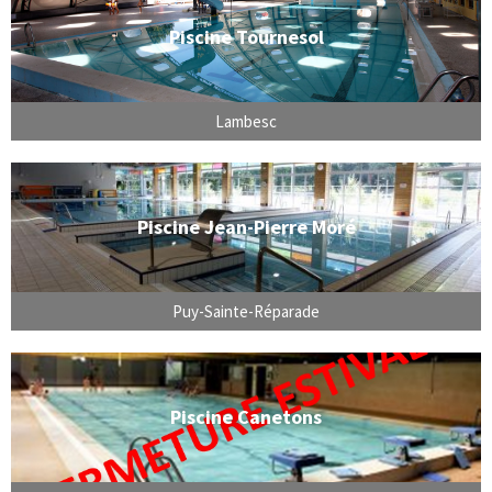
Piscine Tournesol
Lambesc
Piscine Jean-Pierre Moré
Puy-Sainte-Réparade
Piscine Canetons