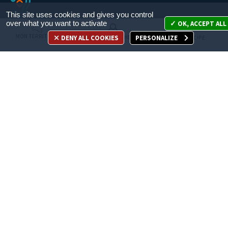
This site uses cookies and gives you control
over what you want to activate
OK, ACCEPT ALL
MON TERRITOIRE
DENY ALL COOKIES
PERSONALIZE
MES DÉMARCHES
JE PARTICIPE
Appelez-nous
en cliquant ici
ACCÈS DIRECT
Recrutement
Espace Presse
Marchés publics
Publications légales
Les sites métropolitains
Nous contacter
Téléchargement de logos
Plan du site