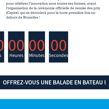
pour célébrer l’innovation sous toutes ses formes, avant
l’organisation de la cérémonie officielle de remise des prix
iCapital, qui se déroulera pour la toute première fois en-
dehors de Bruxelles !
0
00
00
00
s
Heures
Minutes
Secondes
OFFREZ-VOUS UNE BALADE EN BATEAU !