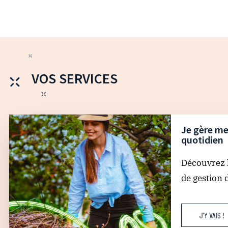
VOS SERVICES
Je gère me
quotidien
Découvrez l
de gestion 
J'Y VAIS !