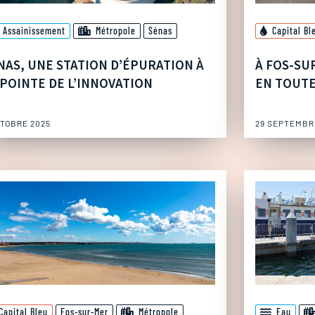
Assainissement
Métropole
Sénas
Capital Bl
NAS, UNE STATION D’ÉPURATION À
À FOS-SU
 POINTE DE L’INNOVATION
EN TOUT
CTOBRE 2025
29 SEPTEMBR
Capital Bleu
Fos-sur-Mer
Métropole
Eau