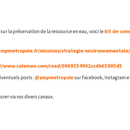
kit de com
r la préservation de la ressource en eau, voici le
/ampmetropole.fr/missions/strategie-environnementale/
://www.calameo.com/read/0069354902ccdb63005d5
éventuels posts :
@ampmetropole
sur Facebook, Instagram et
rer via vos divers canaux.