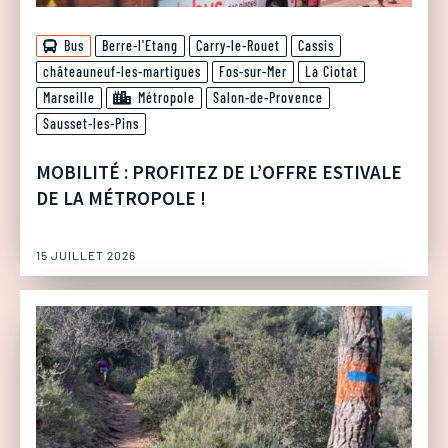
Bus
Berre-l'Etang
Carry-le-Rouet
Cassis
châteauneuf-les-martigues
Fos-sur-Mer
La Ciotat
Marseille
Métropole
Salon-de-Provence
Sausset-les-Pins
MOBILITÉ : PROFITEZ DE L’OFFRE ESTIVALE
DE LA MÉTROPOLE !
15 JUILLET 2026