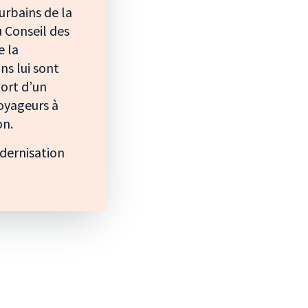
urbains de la
 Conseil des
e la
ns lui sont
ort d’un
voyageurs à
on.
odernisation