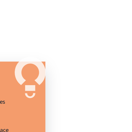
les
lace