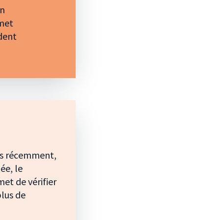
un
rmet
ident
rès récemment,
ée, le
met de vérifier
plus de