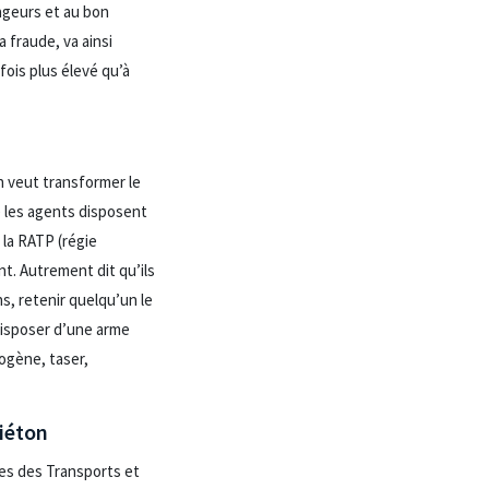
yageurs et au bon
 fraude, va ainsi
fois plus élevé qu’à
n veut transformer le
e les agents disposent
la RATP (régie
. Autrement dit qu’ils
s, retenir quelqu’un le
 disposer d’une arme
ogène, taser,
piéton
es des Transports et