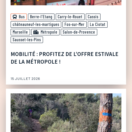
Bus
Berre-l'Etang
Carry-le-Rouet
Cassis
châteauneuf-les-martigues
Fos-sur-Mer
La Ciotat
Marseille
Métropole
Salon-de-Provence
Sausset-les-Pins
MOBILITÉ : PROFITEZ DE L’OFFRE ESTIVALE
DE LA MÉTROPOLE !
15 JUILLET 2026