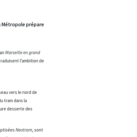
La Métropole prépare
lan
Marseille en grand
traduisent l’ambition de
eau vers le nord de
du tram dans la
eure desserte des
baptisées
Neotram
, sont