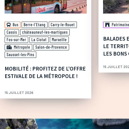
Bus
Berre-l'Etang
Carry-le-Rouet
Patrimoin
Cassis
châteauneuf-les-martigues
BALADES 
Fos-sur-Mer
La Ciotat
Marseille
LE TERRIT
Métropole
Salon-de-Provence
LES BONS 
Sausset-les-Pins
15 JUILLET 20
MOBILITÉ : PROFITEZ DE L’OFFRE
ESTIVALE DE LA MÉTROPOLE !
15 JUILLET 2026