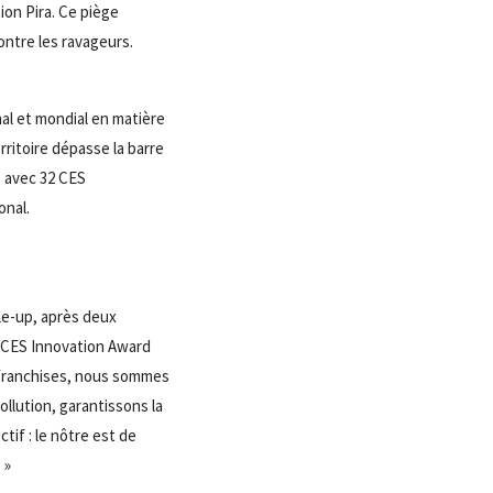
ion Pira. Ce piège
ontre les ravageurs.
nal et mondial en matière
ritoire dépasse la barre
, avec 32 CES
onal.
ale-up, après deux
n CES Innovation Award
e franchises, nous sommes
ollution, garantissons la
tif : le nôtre est de
 »