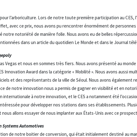
pour l’arboriculture. Lors de notre toute première participation au CES, 
n effet, avec ce prix, nous avons pu rencontrer énormément de personnes
pé notre notoriété de manière folle. Nous avons eu de belles répercuss
ionnées dans un article du quotidien Le Monde et dans le Journal télév
gepoly
 Las Vegas et nous en sommes très fiers. Nous avons présenté au monde 
ES Innovation Award dans la catégorie « Mobilité ». Nous avons aussi mult
ciels et des représentants de la ville de Séoul. Nous avons également 
 de notre innovation nous a permis de gagner en visibilité et en notori
internationale à notre innovation, et le CES a notamment été l’occasi
 intéressée pour développer nos stations dans ses établissements. Plus
 nous allons essayer de nous implanter aux États-Unis avec ce prospect
een Systems Automotives
ution de notre boitier de conversion, qui était initialement destiné au 