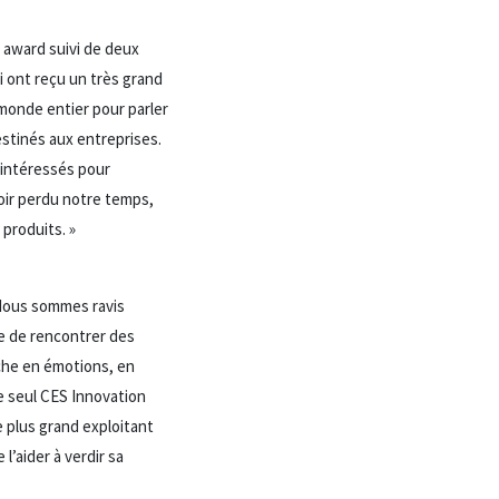
r award suivi de deux
i ont reçu un très grand
monde entier pour parler
estinés aux entreprises.
 intéressés pour
voir perdu notre temps,
produits. »
 Nous sommes ravis
ce de rencontrer des
che en émotions, en
e seul CES Innovation
 plus grand exploitant
l’aider à verdir sa