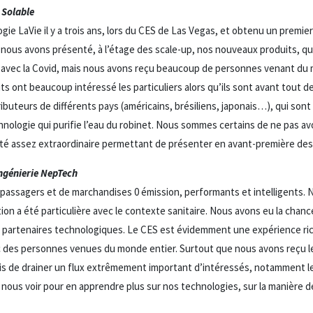
 Solable
ie LaVie il y a trois ans, lors du CES de Las Vegas, et obtenu un premie
 nous avons présenté, à l’étage des scale-up, nos nouveaux produits, qu
 avec la Covid, mais nous avons reçu beaucoup de personnes venant du 
its ont beaucoup intéressé les particuliers alors qu’ils sont avant tout d
ibuteurs de différents pays (américains, brésiliens, japonais…), qui sont
chnologie qui purifie l’eau du robinet. Nous sommes certains de ne pas a
ité assez extraordinaire permettant de présenter en avant-première des 
ngénierie NepTech
 passagers et de marchandises 0 émission, performants et intelligents.
tion a été particulière avec le contexte sanitaire. Nous avons eu la chan
es partenaires technologiques. Le CES est évidemment une expérience ri
 des personnes venues du monde entier. Surtout que nous avons reçu l
mis de drainer un flux extrêmement important d’intéressés, notamment le
nous voir pour en apprendre plus sur nos technologies, sur la manière de 