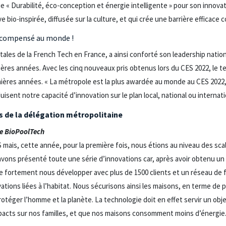
 « Durabilité, éco-conception et énergie intelligente » pour son innovat
bio-inspirée, diffusée sur la culture, et qui crée une barrière efficace c
 récompensé au monde !
itales de la French Tech en France, a ainsi conforté son leadership natio
es années. Avec les cinq nouveaux pris obtenus lors du CES 2022, le ter
ières années. « La métropole est la plus awardée au monde au CES 2022
isent notre capacité d’innovation sur le plan local, national ou internati
 de la délégation métropolitaine
e BioPoolTech
CES mais, cette année, pour la première fois, nous étions au niveau des sc
 avons présenté toute une série d’innovations car, après avoir obtenu u
s de fortement nous développer avec plus de 1500 clients et un réseau d
tions liées à l’habitat. Nous sécurisons ainsi les maisons, en terme de p
rotéger l’homme et la planète. La technologie doit en effet servir un objec
mpacts sur nos familles, et que nos maisons consomment moins d’énergie.