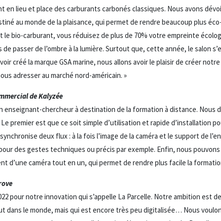
t en lieu et place des carburants carbonés classiques. Nous avons dévoil
tiné au monde de la plaisance, qui permet de rendre beaucoup plus éco-r
t le bio-carburant, vous réduisez de plus de 70% votre empreinte écologiq
s de passer de l’ombre à la lumière. Surtout que, cette année, le salon s’
 avoir créé la marque GSA marine, nous allons avoir le plaisir de créer not
nous adresser au marché nord-américain. »
mmercial de Kalyzée
n enseignant-chercheur à destination de la formation à distance. Nous d
e premier est que ce soit simple d’utilisation et rapide d’installation po
synchronise deux flux : à la fois l’image de la caméra et le support de l’e
our des gestes techniques ou précis par exemple. Enfin, nous pouvons
nt d’une caméra tout en un, qui permet de rendre plus facile la formation
rove
2 pour notre innovation qui s’appelle La Parcelle. Notre ambition est de
 dans le monde, mais qui est encore très peu digitalisée… Nous voulons 