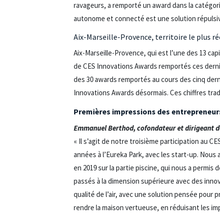
ravageurs, a remporté un award dans la catégorie
autonome et connecté est une solution répulsive 
Aix-Marseille-Provence, territoire le plus
Aix-Marseille-Provence, qui est l’une des 13 cap
de CES Innovations Awards remportés ces dernièr
des 30 awards remportés au cours des cinq dern
Innovations Awards désormais. Ces chiffres tradu
Premières impressions des entrepreneurs
Emmanuel Berthod, cofondateur et dirigeant d
« Il s’agit de notre troisième participation au 
années à l’Eureka Park, avec les start-up. Nous
en 2019 sur la partie piscine, qui nous a permi
passés à la dimension supérieure avec des innova
qualité de l’air, avec une solution pensée pour p
rendre la maison vertueuse, en réduisant les i