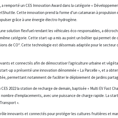
, a remporté un CES Innovation Award dans la catégorie « Développemen
NetShuttle. Cette innovation prend la forme d’un catamaran à propulsion
opulser grâce à une énergie électro-hydrogène.
ne solution flexfuel rendant les véhicules éco-responsables, a décroc
 même catégorie. Cette start-up a mis au point un boîtier qui permet de c
ssions de CO². Cette technologie est désormais adaptée pour le secteur 
ovants et connectés afin de démocratiser l’agriculture urbaine et végét
la start-up a présenté une innovation dénommée « La Parcelle », et a obte
ée, permettant notamment de faciliter le déploiement de jardins parta
u CES 2022 la station de recharge de demain, baptisée « Multi EV Fast Cha
nd nombre d’emplacements, avec une puissance de charge rapide. La start
Transport ».
rôle innovants et connectés pour protéger les cultures fruitières et ma