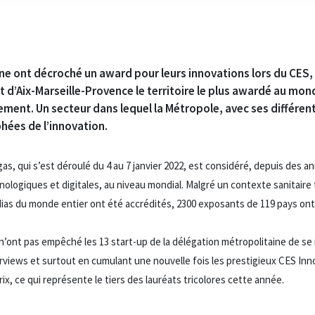
ne ont décroché un award pour leurs innovations lors du CES, 
 d’Aix-Marseille-Provence le territoire le plus awardé au m
ement. Un secteur dans lequel la Métropole, avec ses différen
hées de l’innovation.
s, qui s’est déroulé du 4 au 7 janvier 2022, est considéré, depuis des
logiques et digitales, au niveau mondial. Malgré un contexte sanitaire 
dias du monde entier ont été accrédités, 2300 exposants de 119 pays ont 
n’ont pas empêché les 13 start-up de la délégation métropolitaine de se
terviews et surtout en cumulant une nouvelle fois les prestigieux CES In
x, ce qui représente le tiers des lauréats tricolores cette année.