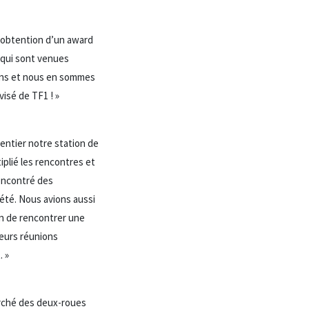
l’obtention d’un award
 qui sont venues
ions et nous en sommes
isé de TF1 ! »
entier notre station de
iplié les rencontres et
rencontré des
été. Nous avions aussi
on de rencontrer une
ieurs réunions
. »
marché des deux-roues