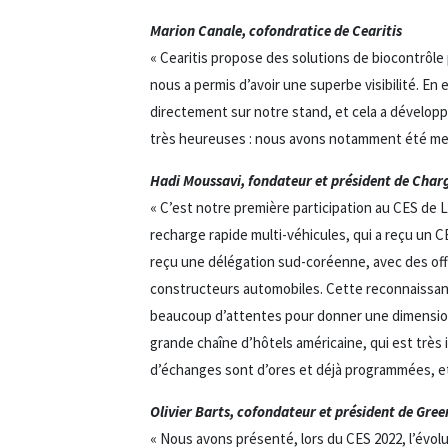
Marion Canale, cofondratice de Cearitis
« Cearitis propose des solutions de biocontrôle 
nous a permis d’avoir une superbe visibilité. E
directement sur notre stand, et cela a dévelop
très heureuses : nous avons notamment été ment
Hadi Moussavi, fondateur et président de Char
« C’est notre première participation au CES de
recharge rapide multi-véhicules, qui a reçu un C
reçu une délégation sud-coréenne, avec des offi
constructeurs automobiles. Cette reconnaissance
beaucoup d’attentes pour donner une dimension 
grande chaîne d’hôtels américaine, qui est très
d’échanges sont d’ores et déjà programmées, et
Olivier Barts, cofondateur et président de Gr
« Nous avons présenté, lors du CES 2022, l’évol