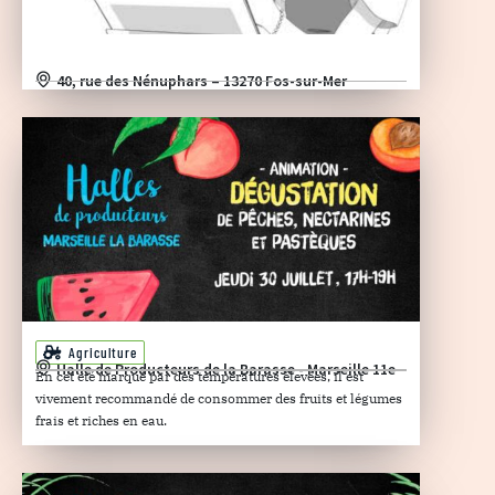
40, rue des Nénuphars – 13270 Fos-sur-Mer
Agriculture
Halle de Producteurs de la Barasse - Marseille 11e
En cet été marqué par des températures élevées, il est
vivement recommandé de consommer des fruits et légumes
frais et riches en eau.