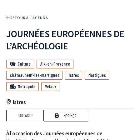
RETOUR À L'AGENDA
JOURNÉES EUROPÉENNES DE
L’ARCHÉOLOGIE
Culture
Aix-en-Provence
châteauneuf-les-martigues
Istres
Martigues
Métropole
Velaux
Istres
PARTAGER
IMPRIMER
À l’occasion des Journées européennes de