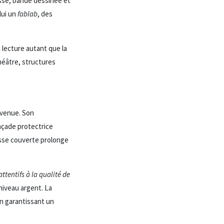
esse, bande dessinée et
lui un
fablab
, des
 lecture autant que la
théâtre, structures
avenue. Son
façade protectrice
rasse couverte prolonge
attentifs à la qualité de
 niveau argent. La
n garantissant un