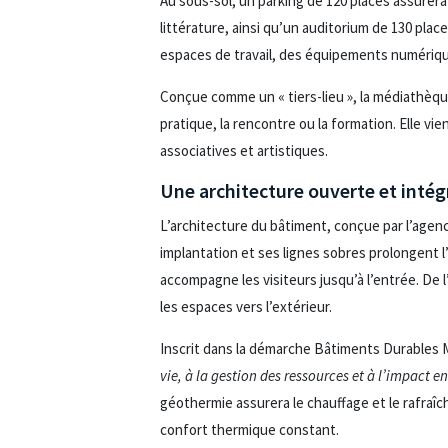
Au sous-sol, un parking de 120 places assurera
littérature, ainsi qu’un auditorium de 130 plac
espaces de travail, des équipements numérique
Conçue comme un « tiers-lieu », la médiathèque
pratique, la rencontre ou la formation. Elle vi
associatives et artistiques.
Une architecture ouverte et intég
L’architecture du bâtiment, conçue par l’agenc
implantation et ses lignes sobres prolongent l
accompagne les visiteurs jusqu’à l’entrée. De 
les espaces vers l’extérieur.
Inscrit dans la démarche Bâtiments Durables
vie, à la gestion des ressources et à l’impact 
géothermie assurera le chauffage et le rafraî
confort thermique constant.