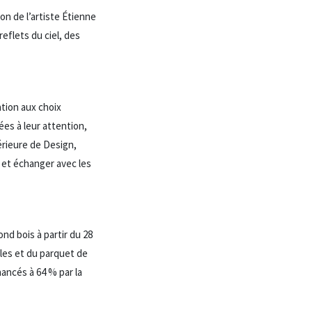
ion de l’artiste Étienne
reflets du ciel, des
ation aux choix
ées à leur attention,
périeure de Design,
n et échanger avec les
d bois à partir du 28
ples et du parquet de
nancés à 64 % par la