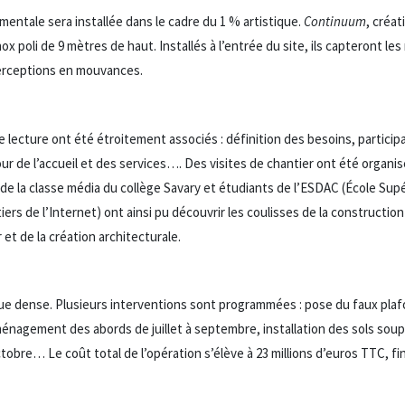
entale sera installée dans le cadre du 1 % artistique.
Continuum
, créat
x poli de 9 mètres de haut. Installés à l’entrée du site, ils capteront les 
perceptions en mouvances.
e lecture ont été étroitement associés : définition des besoins, particip
r de l’accueil et des services…. Des visites de chantier ont été organis
ens de la classe média du collège Savary et étudiants de l’ESDAC (École Su
rs de l’Internet) ont ainsi pu découvrir les coulisses de la constructio
et de la création architecturale.
 dense. Plusieurs interventions sont programmées : pose du faux plafon
 aménagement des abords de juillet à septembre, installation des sols sou
octobre… Le coût total de l’opération s’élève à 23 millions d’euros TTC, fi