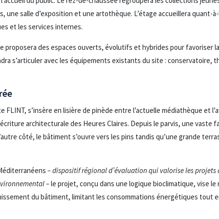
 l’accueil du public. Le rez-de-chaussée regroupera les collections jeun
es, une salle d’exposition et une artothèque. L’étage accueillera quant-à-
s et les services internes.
 proposera des espaces ouverts, évolutifs et hybrides pour favoriser la
endra s’articuler avec les équipements existants du site : conservatoire, 
rée
e FLINT, s’insère en lisière de pinède entre l’actuelle médiathèque et l’
’écriture architecturale des Heures Claires. Depuis le parvis, une vaste 
l’autre côté, le bâtiment s’ouvre vers les pins tandis qu’une grande ter
 Méditerranéens
– dispositif régional d’évaluation qui valorise les projets 
environnemental –
le projet, conçu dans une logique bioclimatique, vise le
chissement du bâtiment, limitant les consommations énergétiques tout e