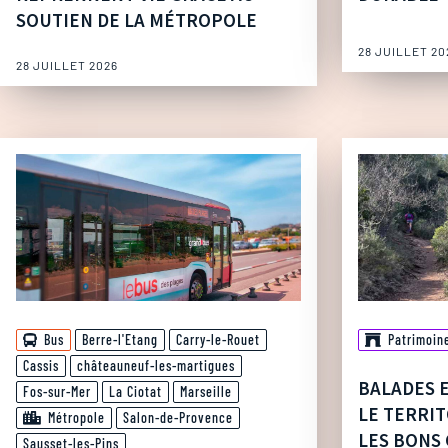
SOUTIEN DE LA MÉTROPOLE
28 JUILLET 20
28 JUILLET 2026
Bus
Berre-l'Etang
Carry-le-Rouet
Patrimoin
Cassis
châteauneuf-les-martigues
BALADES 
Fos-sur-Mer
La Ciotat
Marseille
LE TERRIT
Métropole
Salon-de-Provence
LES BONS 
Sausset-les-Pins