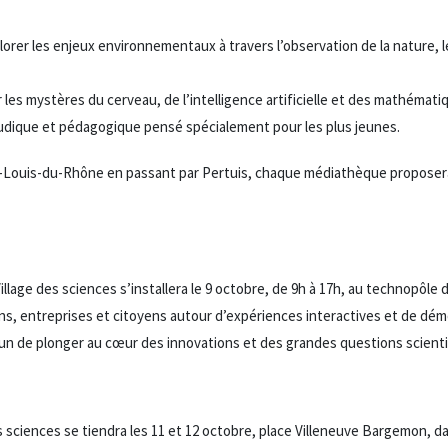
lorer les enjeux environnementaux à travers l’observation de la nature, 
les mystères du cerveau, de l’intelligence artificielle et des mathémati
ludique et pédagogique pensé spécialement pour les plus jeunes.
nt-Louis-du-Rhône en passant par Pertuis, chaque médiathèque proposer
llage des sciences s’installera le 9 octobre, de 9h à 17h, au technopôle de
ns, entreprises et citoyens autour d’expériences interactives et de dém
n de plonger au cœur des innovations et des grandes questions scient
s sciences se tiendra les 11 et 12 octobre, place Villeneuve Bargemon, da