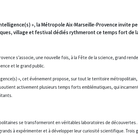
ntelligence(s) », la Métropole Aix-Marseille-Provence invite pe
ues, village et festival dédiés rythmeront ce temps fort de la
rovence s’associe, une nouvelle fois, à la Fête de la science, grand rend
ience et le grand public.
ligence(s) », cet événement propose, sur tout le territoire métropolitai
e soutient activement plusieurs temps forts emblématiques, qui incarnent
itants.
itaines se transformeront en véritables laboratoires de découvertes. A
grands à expérimenter et à développer leur curiosité scientifique. Trois