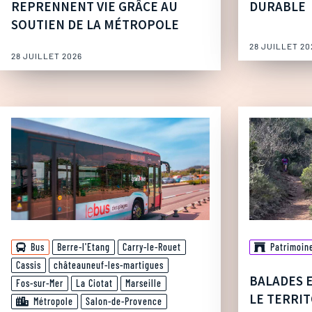
REPRENNENT VIE GRÂCE AU
DURABLE
SOUTIEN DE LA MÉTROPOLE
28 JUILLET 20
28 JUILLET 2026
Bus
Berre-l'Etang
Carry-le-Rouet
Patrimoin
Cassis
châteauneuf-les-martigues
BALADES 
Fos-sur-Mer
La Ciotat
Marseille
LE TERRIT
Métropole
Salon-de-Provence