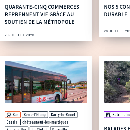
QUARANTE-CINQ COMMERCES
NOS 5 CON
REPRENNENT VIE GRÂCE AU
DURABLE
SOUTIEN DE LA MÉTROPOLE
28 JUILLET 20
28 JUILLET 2026
Bus
Berre-l'Etang
Carry-le-Rouet
Patrimoin
Cassis
châteauneuf-les-martigues
BALADES 
Fos-sur-Mer
La Ciotat
Marseille