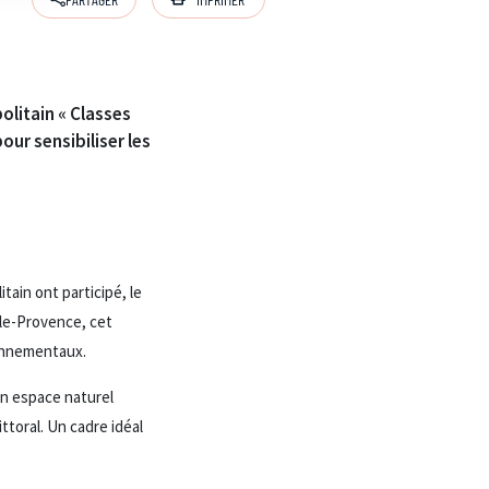
olitain « Classes
ur sensibiliser les
tain ont participé, le
lle-Provence, cet
ronnementaux.
un espace naturel
toral. Un cadre idéal
.