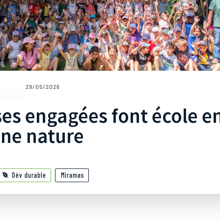
29/05/2026
ses engagées font école e
ine nature
Dèv durable
Miramas